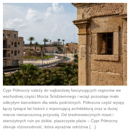
Cypr Północny należy do najbardziej fascynujących regionów we
wschodniej części Morza Śródziemnego i wciąż pozostaje mało
odkrytym kierunkiem dla wielu podróżnych. Północna część wyspy
łączy tysiące lat historii z imponującą architekturą oraz w dużej
mierze nienaruszoną przyrodą. Od średniowiecznych miast i
starożytnych ruin po dzikie, piaszczyste plaże – Cypr Północny
oferuje różnorodność, która wyraźnie odróżnia […]