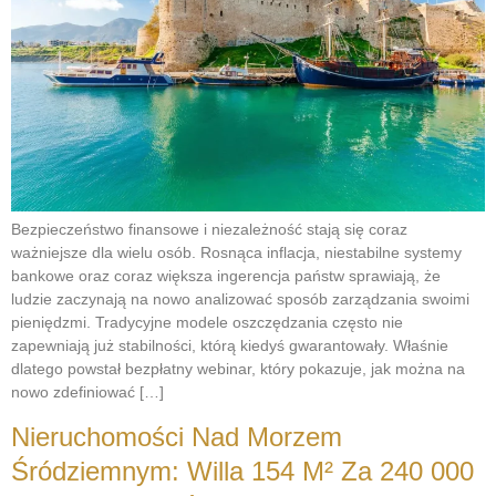
Bezpieczeństwo finansowe i niezależność stają się coraz
ważniejsze dla wielu osób. Rosnąca inflacja, niestabilne systemy
bankowe oraz coraz większa ingerencja państw sprawiają, że
ludzie zaczynają na nowo analizować sposób zarządzania swoimi
pieniędzmi. Tradycyjne modele oszczędzania często nie
zapewniają już stabilności, którą kiedyś gwarantowały. Właśnie
dlatego powstał bezpłatny webinar, który pokazuje, jak można na
nowo zdefiniować […]
Nieruchomości Nad Morzem
Śródziemnym: Willa 154 M² Za 240 000