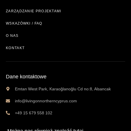
ZARZĄDZANIE PROJEKTAMI
WSKAZÓWKI / FAQ
O NAS
KONTAKT
Dane kontaktowe
Emtan West Park, Karaoğlanoğlu Cd no:8, Alsancak
info@livingonnortherncyprus.com
+49 15 679 558 102
Można nas również znaleźć tutaj